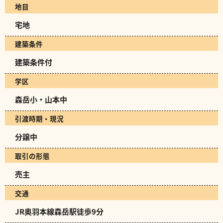
地目
宅地
建築条件
建築条件付
学区
森岳小・山本中
引渡時期・現況
分譲中
取引の形態
売主
交通
JR奥羽本線森岳駅徒歩9分