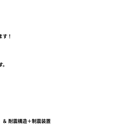
ます！
す。
＆ 耐震構造＋制震装置