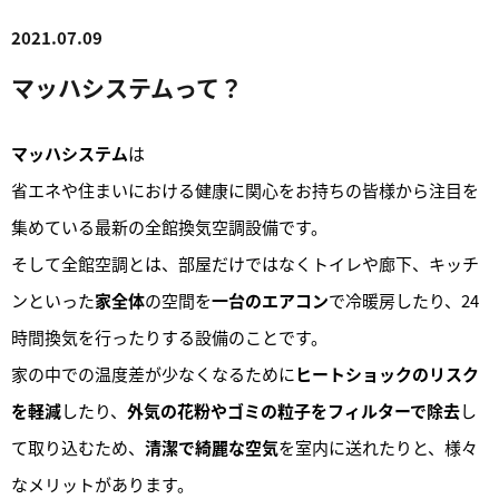
2021.07.09
マッハシステムって？
マッハシステム
は
省エネや住まいにおける健康に関心をお持ちの皆様から注目を
集めている最新の全館換気空調設備です。
そして全館空調とは、部屋だけではなくトイレや廊下、キッチ
ンといった
家全体
の空間を
一台のエアコン
で冷暖房したり、24
時間換気を行ったりする設備のことです。
家の中での温度差が少なくなるために
ヒートショックのリスク
を軽減
したり、
外気の花粉やゴミの粒子をフィルターで除去
し
て取り込むため、
清潔で綺麗な空気
を室内に送れたりと、様々
なメリットがあります。